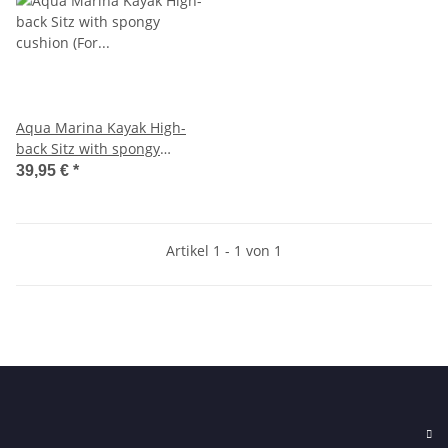
Aqua Marina Kayak High-
back Sitz with spongy
cushion (For all kayaks
39,95 €
*
except BETTA)
Artikel 1 - 1 von 1