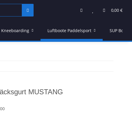
0,00 €
Kneeboarding
Luftboote Paddelsport
SUP Board
päcksgurt MUSTANG
00