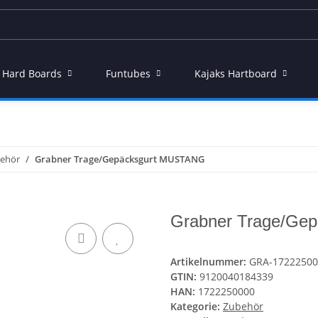
 - Hard Boards
Funtubes
Kajaks Hartboard
ehör
Grabner Trage/Gepäcksgurt MUSTANG
Grabner Trage/Ge
Artikelnummer:
GRA-17222500
GTIN:
9120040184339
HAN:
1722250000
Kategorie:
Zubehör