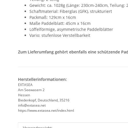
Gewicht: ca. 1028g (Länge: 230cm-240cm, Teilung: 2-
Schaftmaterial: Fiberglas (GFK), strukturiert
Packmaß: 129cm x 16cm
Maße Paddelblatt: 45cm x 16cm
Löffelförmige, asymmetrische Paddelblätter
Vario: stufenlose Verstellbarkeit
Zum Lieferumfang gehört ebenfalls eine schützende Pa
Herstellerinformationen:
EXTASEA
Am Seewasem 2
Hessen
Biedenkopf, Deutschland, 35216
info@extasea.net
https://www.extasea.net/index.html
Produkteigenschaft
Wert