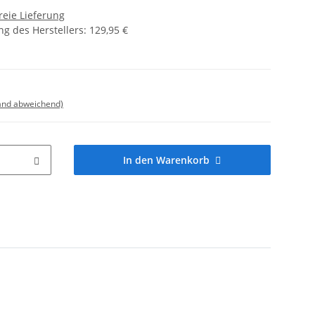
reie Lieferung
g des Herstellers
:
129,95 €
land abweichend)
In den Warenkorb