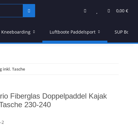
0,00 €
Kneeboarding
Luftboote Paddelsport
SUP Board
 inkl. Tasche
io Fiberglas Doppelpaddel Kajak
. Tasche 230-240
-2