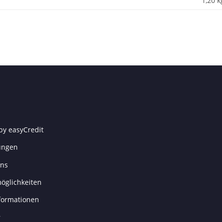
1,20 k
by easyCredit
ungen
uns
öglichkeiten
formationen
r