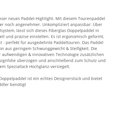
nser neues Paddel-Highlight. Mit diesem Tourenpaddel
ser noch angenehmer. Unkompliziert anpassbar: Über
lsystem, lässt sich dieses Fiberglas Doppelpaddel in
ell und präzise einstellen. Es ist ergonomisch geformt,
t - perfekt für ausgedehnte Paddeltouren. Das Paddel
ion aus geringem Schwunggewicht & Steifigkeit. Die
r aufwendigen & innovativen Technologie zusätzlichen
esignfolie überzogen und anschließend zum Schutz und
nem Speziallack Hochglanz-versiegelt.
Doppelpaddel ist ein echtes Designerstück und bietet
ddler benötigt