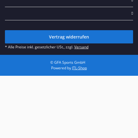
Vertrag widerrufen
* Alle Preise inkl. gesetzlicher USt., zzgl.
Versand
© GFA Sports GmbH
Powered by
JTL-Shop