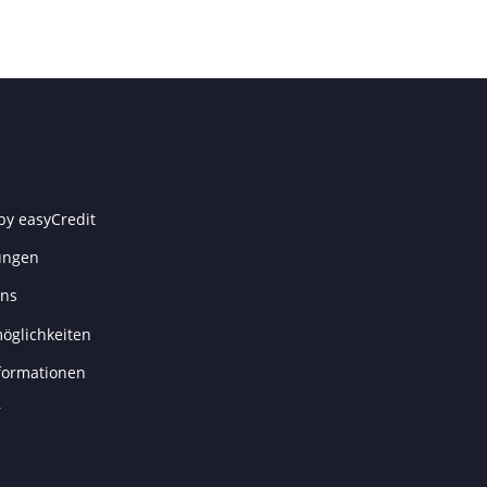
by easyCredit
ungen
uns
öglichkeiten
formationen
r