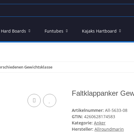
 - Hard Boards
Funtubes
Kajaks Hartboard
erschiedenen Gewichtsklasse
Faltklappanker Gew
Artikelnummer:
All-5633-08
GTIN:
4260628174583
Kategorie:
Anker
Hersteller:
Allroundmarin