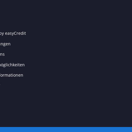
by easyCredit
ungen
uns
öglichkeiten
formationen
r