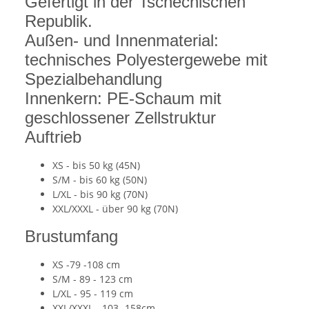
Gefertigt in der Tschechischen
Republik.
Außen- und Innenmaterial:
technisches Polyestergewebe mit
Spezialbehandlung
Innenkern: PE-Schaum mit
geschlossener Zellstruktur
Auftrieb
XS - bis 50 kg (45N)
S/M - bis 60 kg (50N)
L/XL - bis 90 kg (70N)
XXL/XXXL - über 90 kg (70N)
Brustumfang
XS -79 -108 cm
S/M - 89 - 123 cm
L/XL - 95 - 119 cm
XXL/XXXL - 103 -158cm