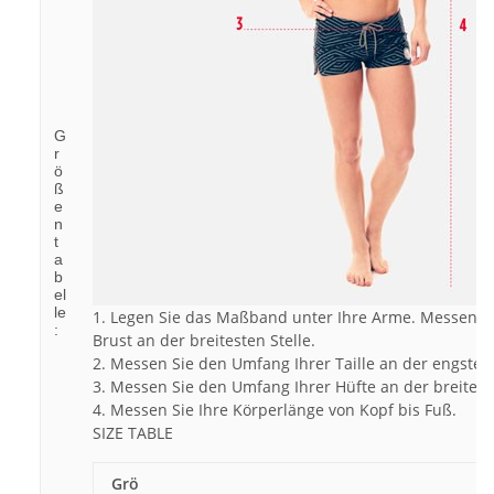
G
r
ö
ß
e
n
t
a
b
el
le
1. Legen Sie das Maßband unter Ihre Arme. Messen S
:
Brust an der breitesten Stelle.
2. Messen Sie den Umfang Ihrer Taille an der engsten 
3. Messen Sie den Umfang Ihrer Hüfte an der breiteste
4. Messen Sie Ihre Körperlänge von Kopf bis Fuß.
SIZE TABLE
Grö