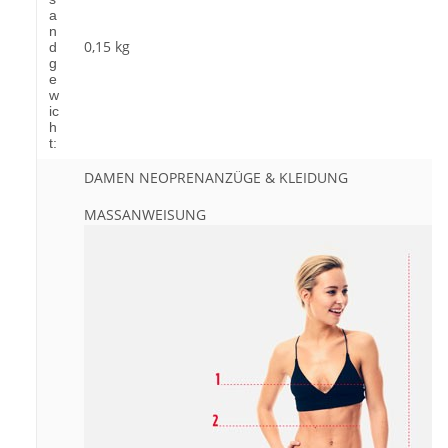
a
n
0,15 kg
d
g
e
w
ic
h
t:
DAMEN NEOPRENANZÜGE & KLEIDUNG
MASSANWEISUNG