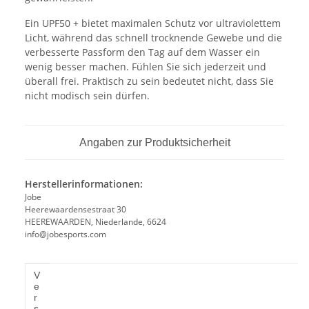
Ein UPF50 + bietet maximalen Schutz vor ultraviolettem
Licht, während das schnell trocknende Gewebe und die
verbesserte Passform den Tag auf dem Wasser ein
wenig besser machen. Fühlen Sie sich jederzeit und
überall frei. Praktisch zu sein bedeutet nicht, dass Sie
nicht modisch sein dürfen.
Angaben zur Produktsicherheit
Herstellerinformationen:
Jobe
Heerewaardensestraat 30
HEEREWAARDEN, Niederlande, 6624
info@jobesports.com
Produkteigenschaft
Wert
V
e
r
s