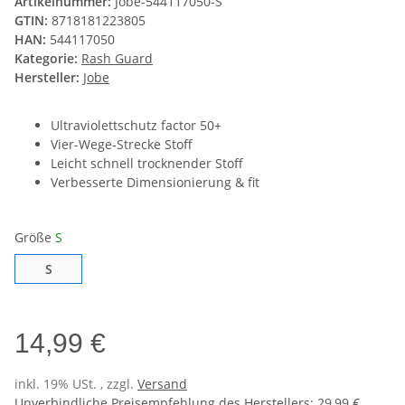
Artikelnummer:
Jobe-544117050-S
GTIN:
8718181223805
HAN:
544117050
Kategorie:
Rash Guard
Hersteller:
Jobe
Ultraviolettschutz factor 50+
Vier-Wege-Strecke Stoff
Leicht schnell trocknender Stoff
Verbesserte Dimensionierung & fit
Größe
S
S
S
14,99 €
inkl. 19% USt. , zzgl.
Versand
Unverbindliche Preisempfehlung des Herstellers
:
29,99 €