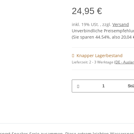
24,95 €
inkl. 19% USt. , zzgl.
Versand
Unverbindliche Preisempfehlun
(Sie sparen
44.54%
, also
20,04 
Knapper Lagerbestand
Lieferzeit:
2 - 3 Werktage
(DE - Ausla
St
ort Sneaker-Serie zusammen. Diese extrem leichten Wassersport 