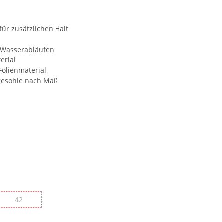
r zusätzlichen Halt
n Wasserabläufen
erial
Folienmaterial
gesohle nach Maß
42
42