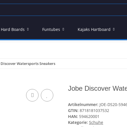
 - Hard Boards
Funtubes
Kajaks Hartboard
 Discover Watersports Sneakers
Jobe Discover Wate
Artikelnummer:
JOE-DS20-5946
GTIN:
8718181037532
HAN:
594620001
Kategorie:
Schuhe