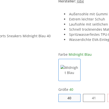
Hersteller:
Jobe
Außensohle mit Gummi fü
Extrem leichter Schuh
Laufsohle mit seitliche
Schnell trocknendes Mat
Spritzwasserfestes TPU-
Wasserdichte EVA-Einle
Farbe
Midnight Blau
Midnight Blau
Größe
40
40
41
40
41