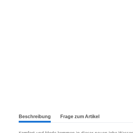
weitere Registerkarten anzeigen
Beschreibung
Frage zum Artikel
Komfort und Mode kommen in dieser neuen Jobe Wassersp