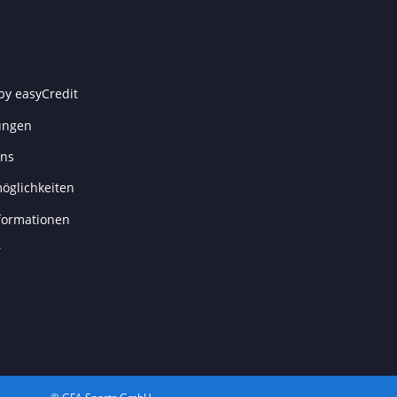
by easyCredit
ungen
uns
öglichkeiten
formationen
r