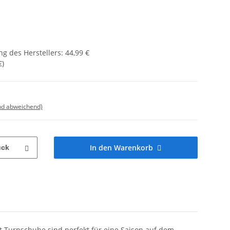
g des Herstellers
:
44,99 €
€
)
nd abweichend)
In den Warenkorb
ück
Turnschuhe sind perfekt für eine Saison auf dem