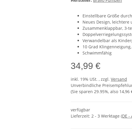
Hersteller:
Bravo Pumpen
Einstellbare Größe durc
Neues Design, leichtere 
Zusammenklappbar, 3-tei
Doppelverriegelungssyste
Verwandelbar als Kinderp
10 Grad Klingenneigung, 
Schwimmfähig
34,99 €
inkl. 19% USt. , zzgl.
Versand
Unverbindliche Preisempfehlun
(Sie sparen
29.95%
, also
14,96 
verfügbar
Lieferzeit:
2 - 3 Werktage
(DE -