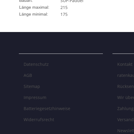
SUP-Paddel
Bauart:
215
Länge maximal:
175
Länge minimal:
Datenschutz
Kontakt
AGB
ratenkau
Sitemap
Rückse
Impressum
Wir übe
Batteriegesetzhinweise
Zahlung
Widerrufsrecht
Versand
Newslet