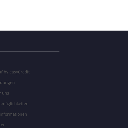
f by easyCredit
ndungen
r uns
smöglichkeiten
informationen
ter