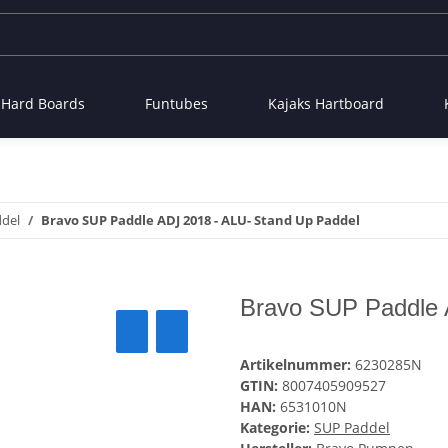
- Hard Boards
Funtubes
Kajaks Hartboard
del
Bravo SUP Paddle ADJ 2018 - ALU- Stand Up Paddel
Bravo SUP Paddle 
Artikelnummer:
6230285N
GTIN:
8007405909527
HAN:
6531010N
Kategorie:
SUP Paddel