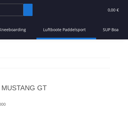
0,00 €
Kneeboarding
Luftboote Paddelsport
SUP Board
he MUSTANG GT
000