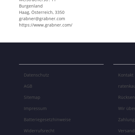
Burgenland
Haag, Österreich, 3350
grabner@grabner.com
https://www.grabner.com/
Datenschutz
Kontakt
AGB
ratenkau
Sitemap
Rückse
Impressum
Wir übe
Batteriegesetzhinweise
Zahlung
Widerrufsrecht
Versand