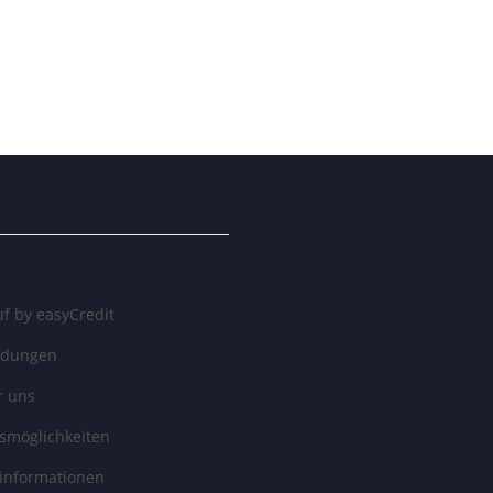
f by easyCredit
ndungen
r uns
smöglichkeiten
informationen