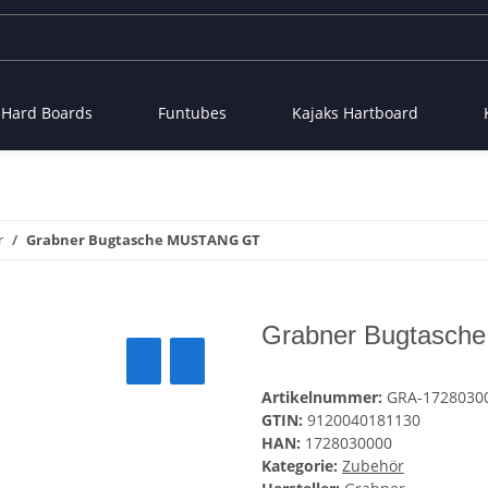
- Hard Boards
Funtubes
Kajaks Hartboard
r
Grabner Bugtasche MUSTANG GT
Grabner Bugtasc
Artikelnummer:
GRA-1728030
GTIN:
9120040181130
HAN:
1728030000
Kategorie:
Zubehör