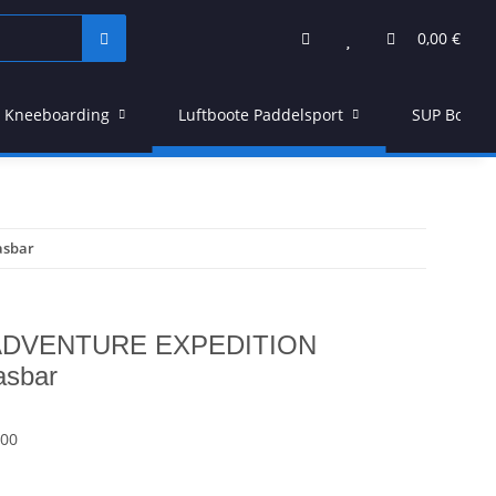
0,00 €
Kneeboarding
Luftboote Paddelsport
SUP Board
asbar
r ADVENTURE EXPEDITION
asbar
00