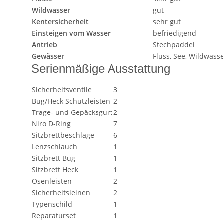
Wildwasser
gut
Kentersicherheit
sehr gut
Einsteigen vom Wasser
befriedigend
Antrieb
Stechpaddel
Gewässer
Fluss, See, Wildwass
Serienmäßige Ausstattung
Sicherheitsventile
3
Bug/Heck Schutzleisten
2
Trage- und Gepäcksgurt
2
Niro D-Ring
7
Sitzbrettbeschläge
6
Lenzschlauch
1
Sitzbrett Bug
1
Sitzbrett Heck
1
Ösenleisten
2
Sicherheitsleinen
2
Typenschild
1
Reparaturset
1