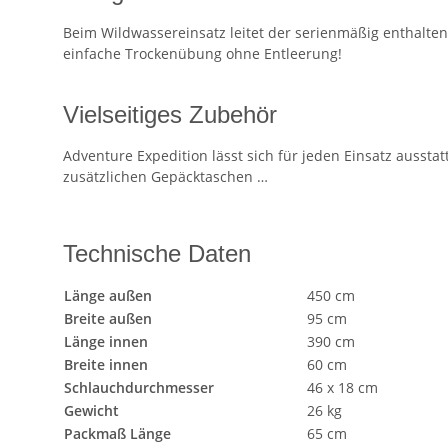
Beim Wildwassereinsatz leitet der serienmäßig enthalt
einfache Trockenübung ohne Entleerung!
Vielseitiges Zubehör
Adventure Expedition lässt sich für jeden Einsatz ausst
zusätzlichen Gepäcktaschen …
Technische Daten
Länge außen
450 cm
Breite außen
95 cm
Länge innen
390 cm
Breite innen
60 cm
Schlauchdurchmesser
46 x 18 cm
Gewicht
26 kg
Packmaß Länge
65 cm