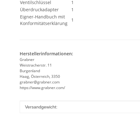
Ventilschlüssel
1
Überdruckadapter
1
Eigner-Handbuch mit
1
Konformitätserklärung
Herstellerinformationen:
Grabner
Weistracherstr. 11
Burgenland
Haag, Österreich, 3350
grabner@grabner.com
https://www.grabner.com/
Produkteigenschaft
Wert
Versandgewicht: