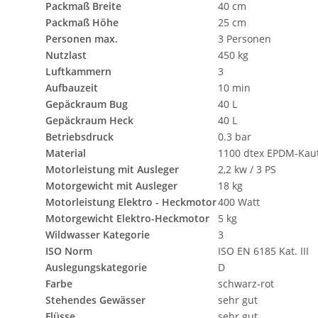
Packmaß Breite
40 cm
Packmaß Höhe
25 cm
Personen max.
3 Personen
Nutzlast
450 kg
Luftkammern
3
Aufbauzeit
10 min
Gepäckraum Bug
40 L
Gepäckraum Heck
40 L
Betriebsdruck
0.3 bar
Material
1100 dtex EPDM-Kau
Motorleistung mit Ausleger
2,2 kw / 3 PS
Motorgewicht mit Ausleger
18 kg
Motorleistung Elektro - Heckmotor
400 Watt
Motorgewicht Elektro-Heckmotor
5 kg
Wildwasser Kategorie
3
ISO Norm
ISO EN 6185 Kat. III
Auslegungskategorie
D
Farbe
schwarz-rot
Stehendes Gewässer
sehr gut
Flüsse
sehr gut