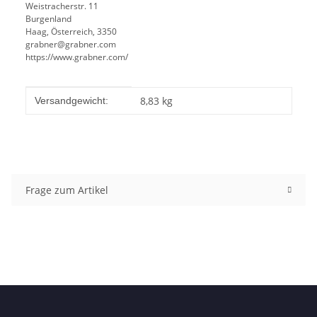
Weistracherstr. 11
Burgenland
Haag, Österreich, 3350
grabner@grabner.com
https://www.grabner.com/
Produkteigenschaft
Wert
8,83 kg
Versandgewicht:
Frage zum Artikel