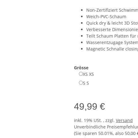
Non-Zertifiziert Schwimm
Weich-PVC-Schaum
Quick dry & leicht 3D Sto
Verbesserte Dimensionie
Teilt Schaum Platten fü
Wasserentzugage Syste
Magnetic Schnalle closin
Grösse
XS
XS
S
S
49,99 €
inkl. 19% USt. , zzgl.
Versand
Unverbindliche Preisempfehlun
(Sie sparen
50.01%
, also
50,00 