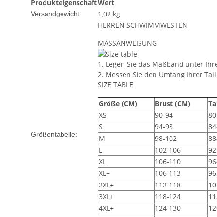
Produkteigenschaft
Wert
1,02 kg
Versandgewicht:
HERREN SCHWIMMWESTEN
MASSANWEISUNG
1. Legen Sie das Maßband unter Ihre
2. Messen Sie den Umfang Ihrer Taill
SIZE TABLE
Größe (CM)
Brust (CM)
Ta
XS
90-94
80
S
94-98
84
Größentabelle:
M
98-102
88
L
102-106
92
XL
106-110
96
XL+
106-113
96
2XL+
112-118
10
3XL+
118-124
11
4XL+
124-130
12