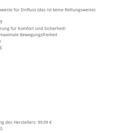
weste für Einfluss (das ist keine Rettungsweste)
ff
rung für Komfort und Sicherheit!
r maximale Bewegungsfreiheit
m
g
g des Herstellers
:
99,99 €
€
)