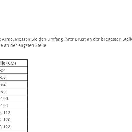
 Arme. Messen Sie den Umfang Ihrer Brust an der breitesten Stell
e an der engsten Stelle.
ille (CM)
-84
-88
-92
-96
-100
-104
4-112
2-120
0-128