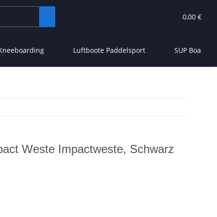
0,00 €
Kneeboarding
Luftboote Paddelsport
SUP Board
pact Weste Impactweste, Schwarz