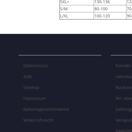
5XL+
130-136
12
S/M
80-100
70
L/XL
100-120
90
Datenschutz
Kontakt
AGB
ratenkau
Sitemap
Rückse
Impressum
Wir übe
Batteriegesetzhinweise
Zahlung
Widerrufsrecht
Versand
Newslet