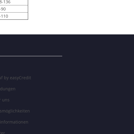
8-136
-90
-110
f by easyCredit
ndungen
r uns
smöglichkeiten
informationen
ter