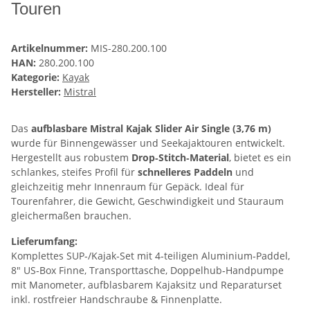
Touren
Artikelnummer:
MIS-280.200.100
HAN:
280.200.100
Kategorie:
Kayak
Hersteller:
Mistral
Das
aufblasbare Mistral Kajak Slider Air Single (3,76 m)
wurde für Binnengewässer und Seekajaktouren entwickelt.
Hergestellt aus robustem
Drop‑Stitch‑Material
, bietet es ein
schlankes, steifes Profil für
schnelleres Paddeln
und
gleichzeitig mehr Innenraum für Gepäck. Ideal für
Tourenfahrer, die Gewicht, Geschwindigkeit und Stauraum
gleichermaßen brauchen.
Lieferumfang:
Komplettes SUP‑/Kajak‑Set mit 4‑teiligen Aluminium‑Paddel,
8" US‑Box Finne, Transporttasche, Doppelhub‑Handpumpe
mit Manometer, aufblasbarem Kajaksitz und Reparaturset
inkl. rostfreier Handschraube & Finnenplatte.