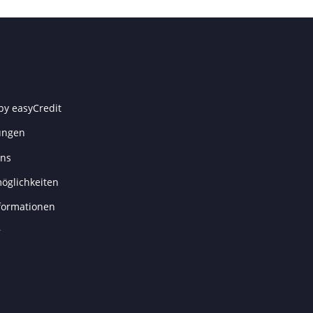
by easyCredit
ungen
uns
öglichkeiten
formationen
r