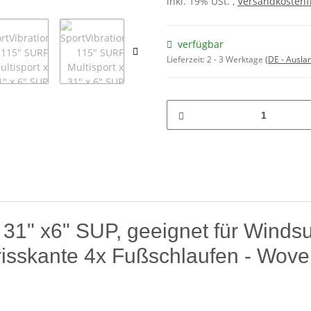
inkl. 19% USt. ,
Versandkostenf
verfügbar
Lieferzeit:
2 - 3 Werktage
(DE - Ausla
 31" x6" SUP, geeignet für Windsu
Abrisskante 4x Fußschlaufen - Wov