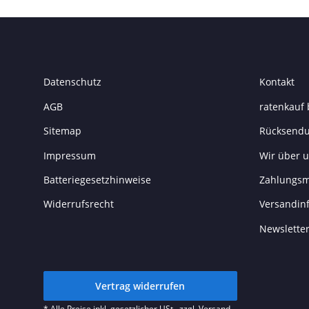
Datenschutz
Kontakt
AGB
ratenkauf 
Sitemap
Rücksend
Impressum
Wir über 
Batteriegesetzhinweise
Zahlungsm
Widerrufsrecht
Versandin
Newslette
Vertrag widerrufen
* Alle Preise inkl. gesetzlicher USt., zzgl.
Versand