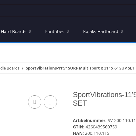
 - Hard Boards
Funtubes
Kajaks Hartboard
dle Boards
SportVibrations-11'5" SURF Multisport x 31" x 6" SUP SET
SportVibrations-11'
SET
Artikelnummer:
SV-200.110.1
GTIN:
4260439560759
HAN:
200.110.115