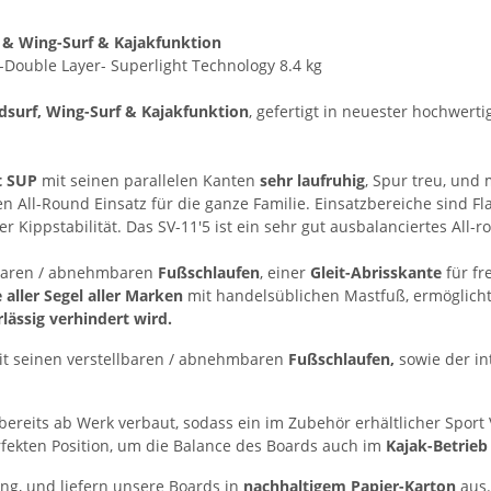
f & Wing-Surf & Kajakfunktion
n-Double Layer- Superlight Technology 8.4 kg
dsurf, Wing-Surf & Kajakfunktion
, gefertigt in neuester hochwert
rt SUP
mit seinen parallelen Kanten
sehr laufruhig
, Spur treu, und
en All-Round Einsatz für die ganze Familie. Einsatzbereiche sind F
er Kippstabilität. Das SV-11'5 ist ein sehr gut ausbalanciertes All-
llbaren / abnehmbaren
Fußschlaufen
, einer
Gleit-Abrisskante
für fr
aller Segel aller Marken
mit handelsüblichen Mastfuß, ermöglicht.
lässig verhindert wird.
mit seinen verstellbaren / abnehmbaren
Fußschlaufen,
sowie der in
bereits ab Werk verbaut, sodass ein im Zubehör erhältlicher Sport 
rfekten Position, um die Balance des Boards auch im
Kajak-Betrie
ung, und liefern unsere Boards in
nachhaltigem Papier-Karton
aus.