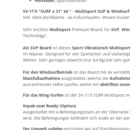
Hersteller:
SportsVibration
SV-11'5 "SURF x 31" x6 " - Multisport SUP & Windsur
Inkl. Gleit-Abrißkante - 4x Fußschlaufen- Woven-Fusio
Sehr leichtes
Multisport
Premium Board, für
SUP, Win
Technology".
Als SUP Board
ist dieses
Sport Vibrations® Multispo
im Wasser. Designed für vier Sportarten und vielseitig
Wellen. Sehr geringes Gewicht (nur 8,4 kg) bei sehr gut
Für den Windsurfbetrieb
ist das Board mit 4x verste
Mastfußaufnahme
ausgestattet
,
welche die
Aufnahme 
ausreichendes Höhe-Laufen, womit ein
abdriften zuver
Für das Wing-Surfen
ist der SV-11'5 SURF Multisport 
Kayak-seat Ready (Option)
Ausgestattet mit 4 Befestigungsösen an der Oberseite 
wird. Die Befestigungen befinden sich exakt an der pe
Der Umwelt zuliebe
verzichten wir auf Plastikverpack