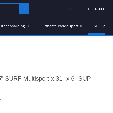
0,00 €
Kneeboarding
Luftboote Paddelsport
SUP Board
5" SURF Multisport x 31" x 6" SUP
15