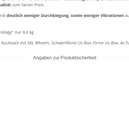
alität
zum fairen Preis.
hnik
deutlich weniger Durchbiegung, sowie weniger Vibrationen
a
ology" nur 8,4 kg
Rucksack mit XXL Wheels, Schwertfinne Us-Box, Finne Us-Box, 4x F
Angaben zur Produktsicherheit