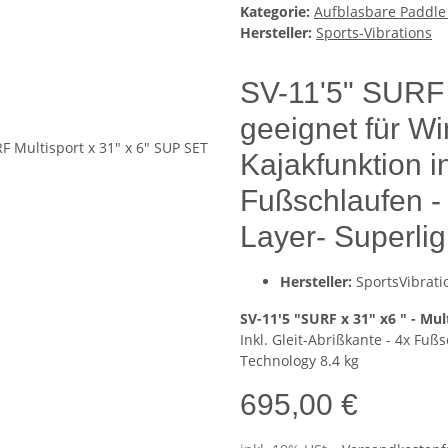
Kategorie:
Aufblasbare Paddle
Hersteller:
Sports-Vibrations
SV-11'5" SURF 
geeignet für Wi
Kajakfunktion i
Fußschlaufen 
Layer- Superli
Hersteller:
SportsVibrati
SV-11'5 "SURF x 31" x6 " - Mu
Inkl. Gleit-Abrißkante - 4x Fu
Technology 8.4 kg
695,00 €