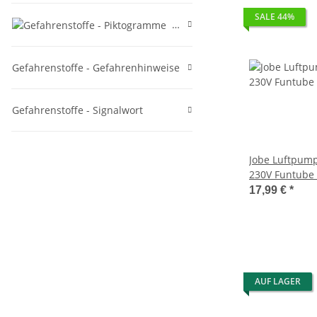
SALE 44%
Gefahrenstoffe - Piktogramme
Gefahrenstoffe - Gefahrenhinweise
Gefahrenstoffe - Signalwort
Jobe Luftpump
230V Funtube
Mehrfarbig, O
17,99 €
*
AUF LAGER