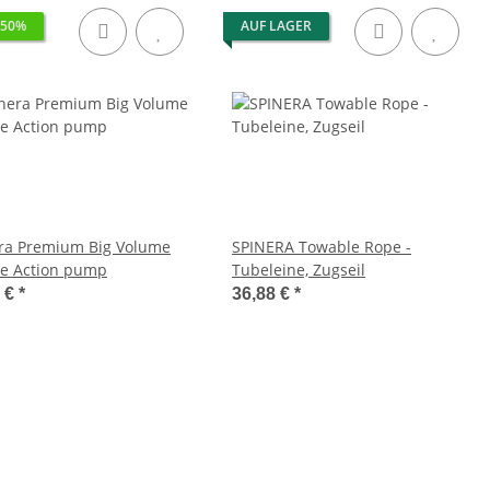
 50%
AUF LAGER
ra Premium Big Volume
SPINERA Towable Rope -
e Action pump
Tubeleine, Zugseil
9 €
*
36,88 €
*