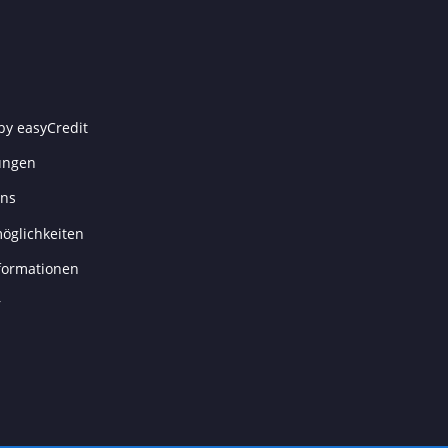
by easyCredit
ungen
uns
öglichkeiten
formationen
r