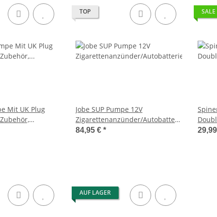
TOP
SALE
e Mit UK Plug
Jobe SUP Pumpe 12V
Spine
 Zubehör,
Zigarettenanzünder/Autobatterie
Doubl
ne Size
20 psi
84,95 €
*
29,9
AUF LAGER