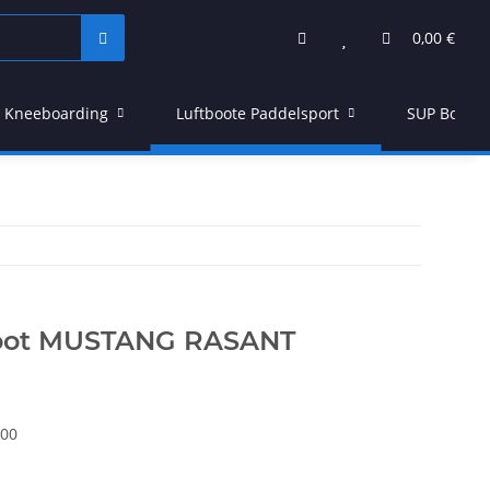
0,00 €
Kneeboarding
Luftboote Paddelsport
SUP Board
boot MUSTANG RASANT
00