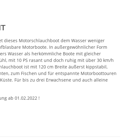
NT
et dieses Motorschlauchboot dem Wasser weniger
ufblasbare Motorboote. In außergewöhnlicher Form
übers Wasser als herkömmliche Boote mit gleicher
ühl, mit 10 PS rasant und doch ruhig mit über 30 km/h
chlauchboot ist mit 120 cm Breite äußerst kippstabil,
achten, zum Fischen und für entspannte Motorboottouren
 Küste. Für bis zu drei Erwachsene und auch alleine
ung ab 01.02.2022 !