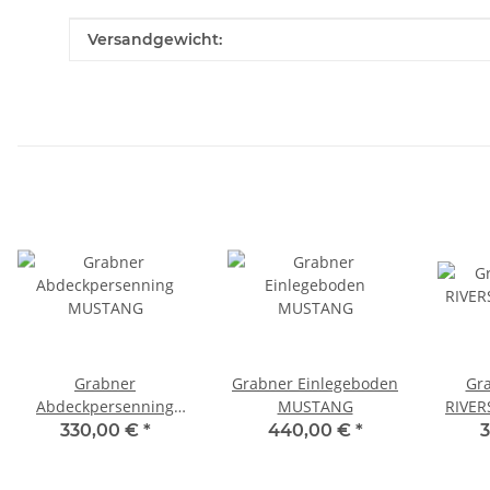
Produkteigenschaft
Wert
Versandgewicht:
Grabner
Grabner Einlegeboden
Gra
Abdeckpersenning
MUSTANG
RIVE
MUSTANG
330,00 €
*
440,00 €
*
3