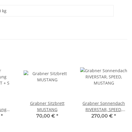
0 kg
Grabner Sitzbrett
Grabner Sonnendach
ung
MUSTANG
RIVERSTAR, SPEED,
 + S
MUSTANG
€
*
70,00 €
*
270,00 €
*