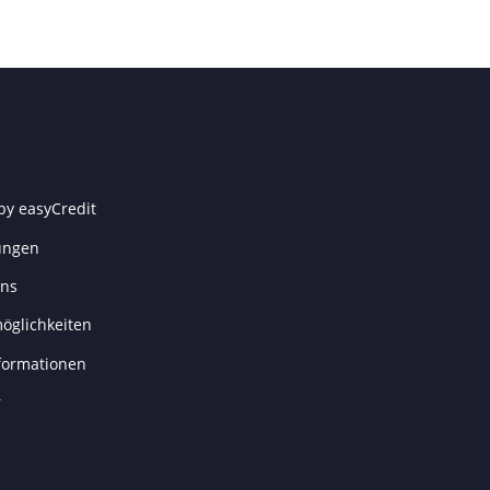
by easyCredit
ungen
uns
öglichkeiten
formationen
r